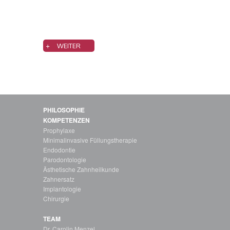
+
WEITER
PHILOSOPHIE
KOMPETENZEN
Prophylaxe
Minimalinvasive Füllungstherapie
Endodontie
Parodontologie
Ästhetische Zahnheilkunde
Zahnersatz
Implantologie
Chirurgie
TEAM
Dr. Carolin Menzel